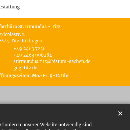
estattung
farrbüro St. Irmundus - Titz
gricolastr. 2
2445
Titz-Rödingen
+49 2463 7236
+49 2463 998284
stirmundus.titz@bistum-aachen.de
gdg-titz.de
ffnungszeiten: Mo.-Fr. 9-12 Uhr
✕
ktionieren unserer Website notwendig sind.