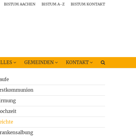
BISTUM AACHEN
BISTUM A-Z
BISTUM KONTAKT
LLES
GEMEINDEN
KONTAKT
aufe
rstkommunion
irmung
ochzeit
eichte
rankensalbung