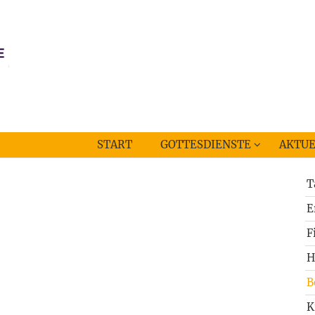
START
GOTTESDIENSTE
AKTUE
T
E
F
H
B
K