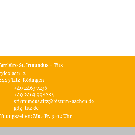
farrbüro St. Irmundus - Titz
gricolastr. 2
2445
Titz-Rödingen
+49 2463 7236
+49 2463 998284
stirmundus.titz@bistum-aachen.de
gdg-titz.de
ffnungszeiten: Mo.-Fr. 9-12 Uhr