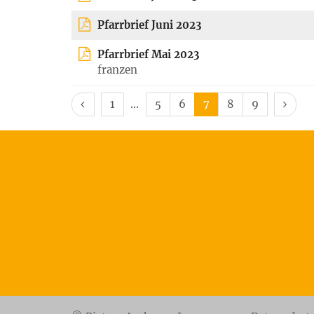
Pfarrbrief Juni 2023
Pfarrbrief Mai 2023
franzen
Vorherige Seite
Erste Seite
Nächs
1
5
6
7
8
9