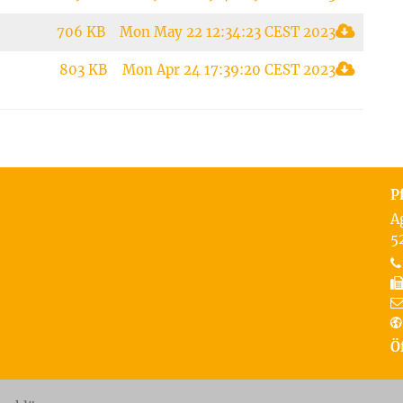
706 KB
Mon May 22 12:34:23 CEST 2023
803 KB
Mon Apr 24 17:39:20 CEST 2023
te Seite
P
A
5
Ö