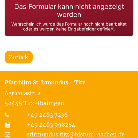
Das Formular kann nicht angezeigt
werden
Wahrscheinlich wurde das Formular noch nicht bearbeitet
oder es wurden keine Eingabefelder definiert.
Zurück
Pfarrbüro St. Irmundus - Titz
Agricolastr. 2
52445
Titz-Rödingen
+49 2463 7236
+49 2463 998284
stirmundus.titz@bistum-aachen.de