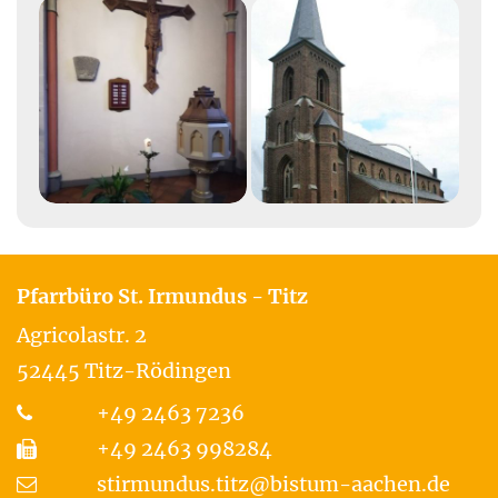
Pfarrbüro St. Irmundus - Titz
Agricolastr. 2
52445
Titz-Rödingen
+49 2463 7236
+49 2463 998284
stirmundus.titz@bistum-aachen.de