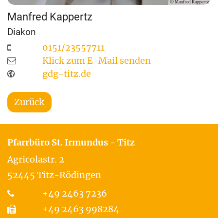
© Manfred Kappertz
Manfred
Kappertz
Diakon
0151/23557711
Klick zum E-Mail senden
gdg-titz.de
Zurück
Pfarrbüro St. Irmundus - Titz
Agricolastr. 2
52445
Titz-Rödingen
+49 2463 7236
+49 2463 998284