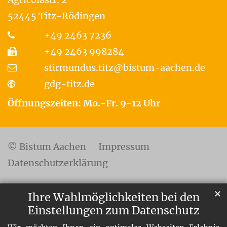
52445
Titz-Rödingen
+49 2463 7236
+49 2463 998284
stirmundus.titz@bistum-aachen.de
gdg-titz.de
Öffnungszeiten: Mo.-Fr. 9-12 Uhr
© Bistum Aachen
Impressum
Datenschutzerklärung
✕
Ihre Wahlmöglichkeiten bei den
Einstellungen zum Datenschutz