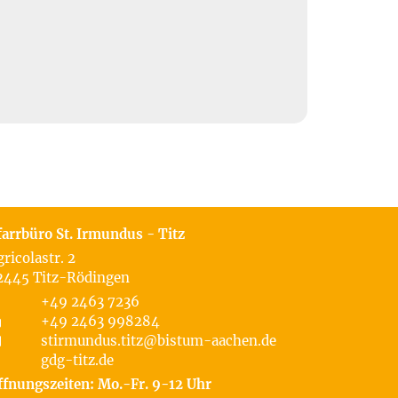
farrbüro St. Irmundus - Titz
gricolastr. 2
2445
Titz-Rödingen
+49 2463 7236
+49 2463 998284
stirmundus.titz@bistum-aachen.de
gdg-titz.de
ffnungszeiten: Mo.-Fr. 9-12 Uhr