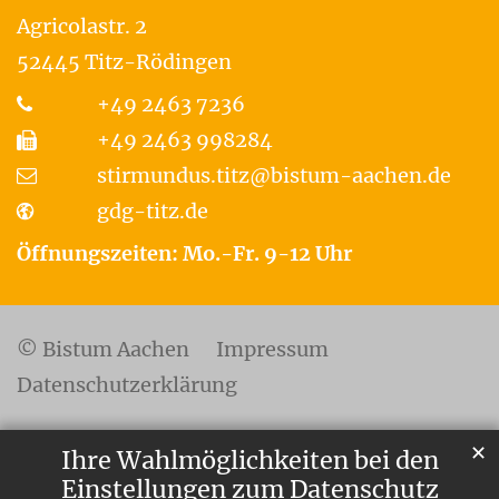
Agricolastr. 2
52445
Titz-Rödingen
+49 2463 7236
+49 2463 998284
stirmundus.titz@bistum-aachen.de
gdg-titz.de
Öffnungszeiten: Mo.-Fr. 9-12 Uhr
© Bistum Aachen
Impressum
Datenschutzerklärung
✕
Ihre Wahlmöglichkeiten bei den
Einstellungen zum Datenschutz