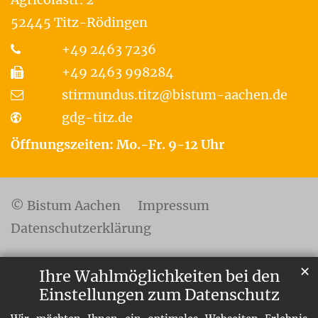
52445
Titz-Rödingen
+49 2463 7236
+49 2463 998284
stirmundus.titz@bistum-aachen.de
gdg-titz.de
Öffnungszeiten: Mo.-Fr. 9-12 Uhr
© Bistum Aachen
Impressum
Datenschutzerklärung
✕
Ihre Wahlmöglichkeiten bei den
Einstellungen zum Datenschutz