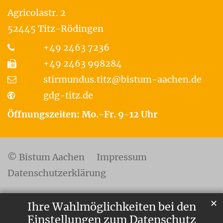
Agricolastr. 2
52445
Titz-Rödingen
+49 2463 7236
+49 2463 998284
stirmundus.titz@bistum-aachen.de
gdg-titz.de
Öffnungszeiten: Mo.-Fr. 9-12 Uhr
© Bistum Aachen
Impressum
Datenschutzerklärung
✕
Ihre Wahlmöglichkeiten bei den
Einstellungen zum Datenschutz