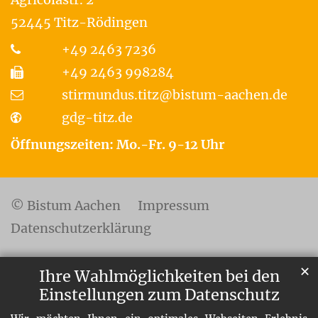
52445
Titz-Rödingen
+49 2463 7236
+49 2463 998284
stirmundus.titz@bistum-aachen.de
gdg-titz.de
Öffnungszeiten: Mo.-Fr. 9-12 Uhr
© Bistum Aachen
Impressum
Datenschutzerklärung
✕
Ihre Wahlmöglichkeiten bei den
Einstellungen zum Datenschutz