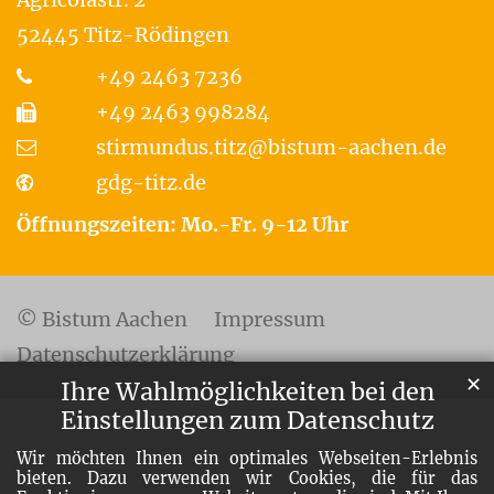
52445
Titz-Rödingen
+49 2463 7236
+49 2463 998284
stirmundus.titz@bistum-aachen.de
gdg-titz.de
Öffnungszeiten: Mo.-Fr. 9-12 Uhr
© Bistum Aachen
Impressum
Datenschutzerklärung
✕
Ihre Wahlmöglichkeiten bei den
Einstellungen zum Datenschutz
Wir möchten Ihnen ein optimales Webseiten-Erlebnis
bieten. Dazu verwenden wir Cookies, die für das