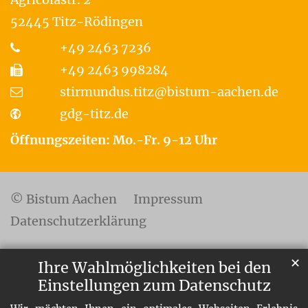
52445
Titz-Rödingen
+49 2463 7236
+49 2463 998284
stirmundus.titz@bistum-aachen.de
gdg-titz.de
Öffnungszeiten: Mo.-Fr. 9-12 Uhr
© Bistum Aachen
Impressum
Datenschutzerklärung
✕
Ihre Wahlmöglichkeiten bei den
Einstellungen zum Datenschutz