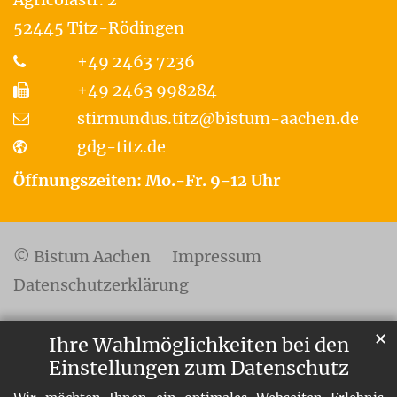
52445
Titz-Rödingen
+49 2463 7236
+49 2463 998284
stirmundus.titz@bistum-aachen.de
gdg-titz.de
Öffnungszeiten: Mo.-Fr. 9-12 Uhr
© Bistum Aachen
Impressum
Datenschutzerklärung
✕
Ihre Wahlmöglichkeiten bei den
Einstellungen zum Datenschutz