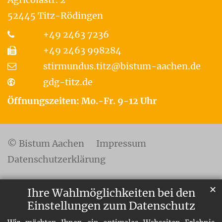
52445
Titz-Rödingen
+49 2463 7236
+49 2463 998284
stirmundus.titz@bistum-aachen.de
gdg-titz.de
Öffnungszeiten: Mo.-Fr. 9-12 Uhr
© Bistum Aachen
Impressum
Datenschutzerklärung
✕
Ihre Wahlmöglichkeiten bei den
Einstellungen zum Datenschutz