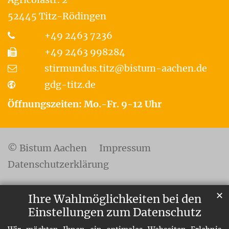
52445
Titz-Rödingen
+49 2463 7236
+49 2463 998284
stirmundus.titz@bistum-aachen.de
gdg-titz.de
Öffnungszeiten: Mo.-Fr. 9-12 Uhr
© Bistum Aachen
Impressum
Datenschutzerklärung
✕
Ihre Wahlmöglichkeiten bei den
Einstellungen zum Datenschutz