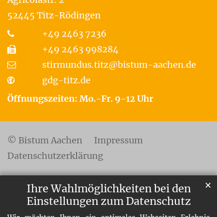
52445
Titz-Rödingen
+49 2463 7236
+49 2463 998284
stirmundus.titz@bistum-aachen.de
gdg-titz.de
Öffnungszeiten: Mo.-Fr. 9-12 Uhr
© Bistum Aachen
Impressum
Datenschutzerklärung
✕
Ihre Wahlmöglichkeiten bei den
Einstellungen zum Datenschutz