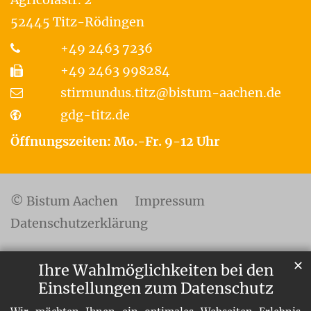
52445
Titz-Rödingen
+49 2463 7236
+49 2463 998284
stirmundus.titz@bistum-aachen.de
gdg-titz.de
Öffnungszeiten: Mo.-Fr. 9-12 Uhr
© Bistum Aachen
Impressum
Datenschutzerklärung
✕
Ihre Wahlmöglichkeiten bei den
Einstellungen zum Datenschutz