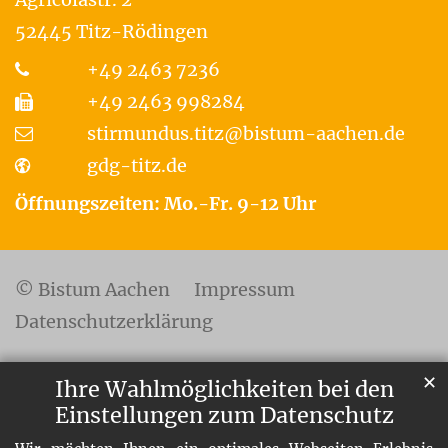
52445
Titz-Rödingen
+49 2463 7236
+49 2463 998284
stirmundus.titz@bistum-aachen.de
gdg-titz.de
Öffnungszeiten: Mo.-Fr. 9-12 Uhr
© Bistum Aachen
Impressum
Datenschutzerklärung
✕
Ihre Wahlmöglichkeiten bei den
Einstellungen zum Datenschutz