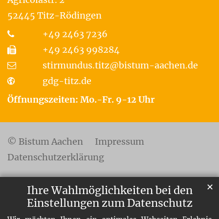
52445
Titz-Rödingen
+49 2463 7236
+49 2463 998284
stirmundus.titz@bistum-aachen.de
gdg-titz.de
Öffnungszeiten: Mo.-Fr. 9-12 Uhr
© Bistum Aachen
Impressum
Datenschutzerklärung
✕
Ihre Wahlmöglichkeiten bei den
Einstellungen zum Datenschutz