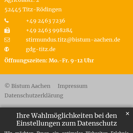
52445
Titz-Rödingen
+49 2463 7236
+49 2463 998284
stirmundus.titz@bistum-aachen.de
gdg-titz.de
Öffnungszeiten: Mo.-Fr. 9-12 Uhr
© Bistum Aachen
Impressum
Datenschutzerklärung
✕
Ihre Wahlmöglichkeiten bei den
Einstellungen zum Datenschutz