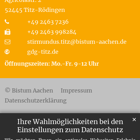
52445
Titz-Rödingen
+49 2463 7236
+49 2463 998284
stirmundus.titz@bistum-aachen.de
gdg-titz.de
Öffnungszeiten: Mo.-Fr. 9-12 Uhr
© Bistum Aachen
Impressum
Datenschutzerklärung
✕
Ihre Wahlmöglichkeiten bei den
Einstellungen zum Datenschutz