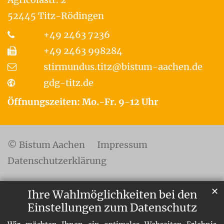
52445
Titz-Rödingen
+49 2463 7236
+49 2463 998284
stirmundus.titz@bistum-aachen.de
gdg-titz.de
Öffnungszeiten: Mo.-Fr. 9-12 Uhr
© Bistum Aachen
Impressum
Datenschutzerklärung
✕
Ihre Wahlmöglichkeiten bei den
Einstellungen zum Datenschutz