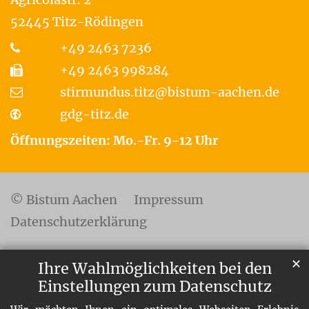
52445
Titz-Rödingen
+49 2463 7236
+49 2463 998284
stirmundus.titz@bistum-aachen.de
gdg-titz.de
Öffnungszeiten: Mo.-Fr. 9-12 Uhr
© Bistum Aachen
Impressum
Datenschutzerklärung
✕
Ihre Wahlmöglichkeiten bei den
Einstellungen zum Datenschutz