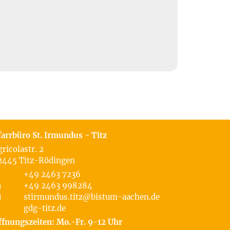
farrbüro St. Irmundus - Titz
gricolastr. 2
2445
Titz-Rödingen
+49 2463 7236
+49 2463 998284
stirmundus.titz@bistum-aachen.de
gdg-titz.de
ffnungszeiten: Mo.-Fr. 9-12 Uhr