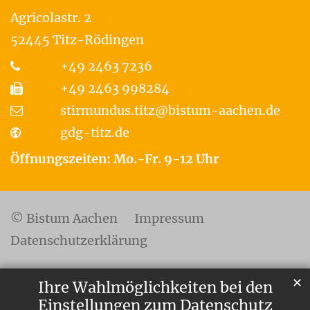
Agricolastr. 2
52445
Titz-Rödingen
+49 2463 7236
+49 2463 998284
stirmundus.titz@bistum-aachen.de
gdg-titz.de
Öffnungszeiten: Mo.-Fr. 9-12 Uhr
© Bistum Aachen
Impressum
Datenschutzerklärung
✕
Ihre Wahlmöglichkeiten bei den
Einstellungen zum Datenschutz