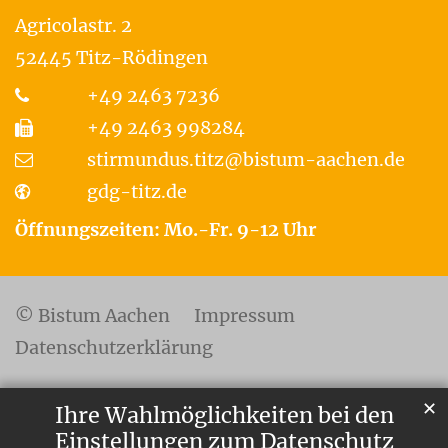
Agricolastr. 2
52445
Titz-Rödingen
+49 2463 7236
+49 2463 998284
stirmundus.titz@bistum-aachen.de
gdg-titz.de
Öffnungszeiten: Mo.-Fr. 9-12 Uhr
© Bistum Aachen
Impressum
Datenschutzerklärung
✕
Ihre Wahlmöglichkeiten bei den
Einstellungen zum Datenschutz