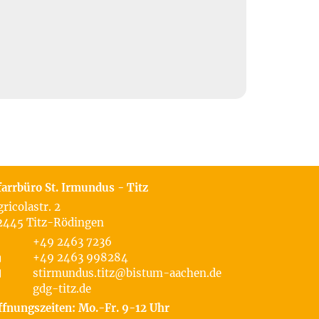
farrbüro St. Irmundus - Titz
gricolastr. 2
2445
Titz-Rödingen
+49 2463 7236
+49 2463 998284
stirmundus.titz@bistum-aachen.de
gdg-titz.de
ffnungszeiten: Mo.-Fr. 9-12 Uhr