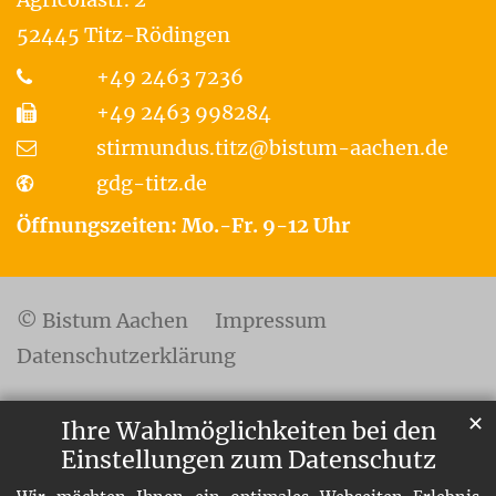
52445
Titz-Rödingen
+49 2463 7236
+49 2463 998284
stirmundus.titz@bistum-aachen.de
gdg-titz.de
Öffnungszeiten: Mo.-Fr. 9-12 Uhr
© Bistum Aachen
Impressum
Datenschutzerklärung
✕
Ihre Wahlmöglichkeiten bei den
Einstellungen zum Datenschutz