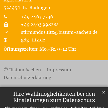
52445
Titz-Rödingen
+49 2463 7236
+49 2463 998284
stirmundus.titz@bistum-aachen.de
gdg-titz.de
Öffnungszeiten: Mo.-Fr. 9-12 Uhr
© Bistum Aachen
Impressum
Datenschutzerklärung
✕
Ihre Wahlmöglichkeiten bei den
Einstellungen zum Datenschutz