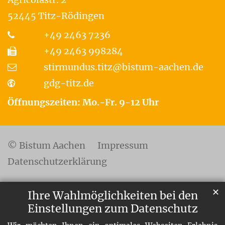
52445
Titz-Rödingen
+49 2463 7236
+49 2463 998284
stirmundus.titz@bistum-aachen.de
gdg-titz.de
Öffnungszeiten: Mo.-Fr. 9-12 Uhr
© Bistum Aachen
Impressum
Datenschutzerklärung
✕
Ihre Wahlmöglichkeiten bei den
Einstellungen zum Datenschutz