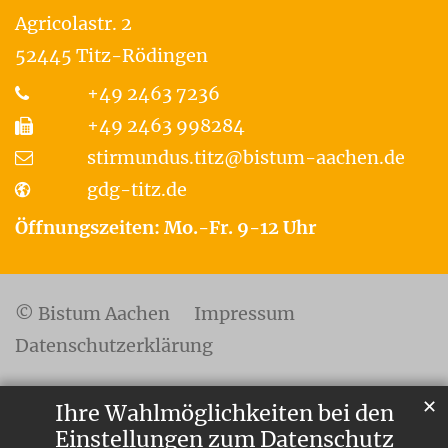
Agricolastr. 2
52445
Titz-Rödingen
+49 2463 7236
+49 2463 998284
stirmundus.titz@bistum-aachen.de
gdg-titz.de
Öffnungszeiten: Mo.-Fr. 9-12 Uhr
© Bistum Aachen
Impressum
Datenschutzerklärung
✕
Ihre Wahlmöglichkeiten bei den
Einstellungen zum Datenschutz