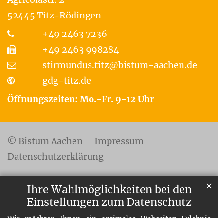
52445
Titz-Rödingen
+49 2463 7236
+49 2463 998284
stirmundus.titz@bistum-aachen.de
gdg-titz.de
Öffnungszeiten: Mo.-Fr. 9-12 Uhr
© Bistum Aachen
Impressum
Datenschutzerklärung
✕
Ihre Wahlmöglichkeiten bei den
Einstellungen zum Datenschutz