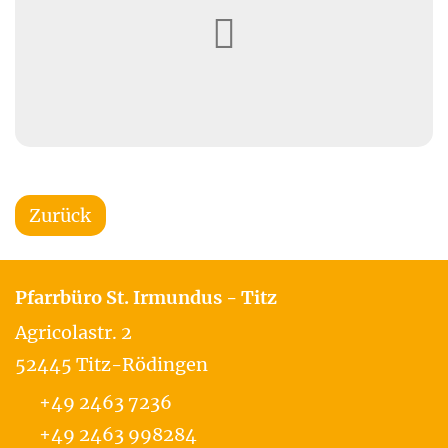
Zurück
Pfarrbüro St. Irmundus - Titz
Agricolastr. 2
52445
Titz-Rödingen
+49 2463 7236
+49 2463 998284