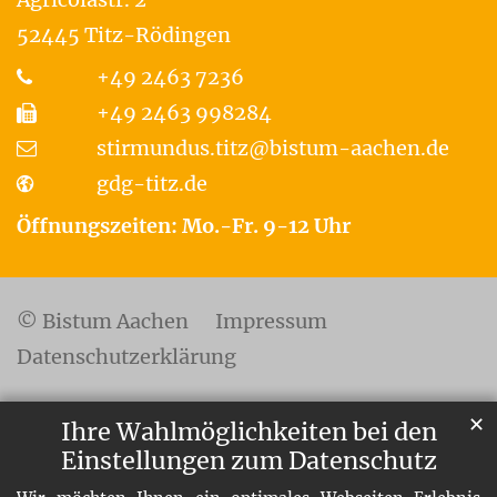
52445
Titz-Rödingen
+49 2463 7236
+49 2463 998284
stirmundus.titz@bistum-aachen.de
gdg-titz.de
Öffnungszeiten: Mo.-Fr. 9-12 Uhr
© Bistum Aachen
Impressum
Datenschutzerklärung
✕
Ihre Wahlmöglichkeiten bei den
Einstellungen zum Datenschutz