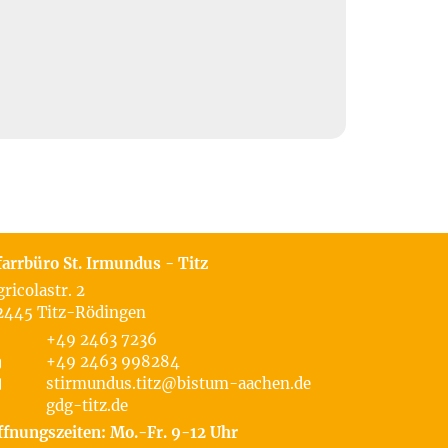
farrbüro St. Irmundus - Titz
gricolastr. 2
2445
Titz-Rödingen
+49 2463 7236
+49 2463 998284
stirmundus.titz@bistum-aachen.de
gdg-titz.de
ffnungszeiten: Mo.-Fr. 9-12 Uhr