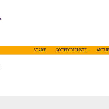
START
GOTTESDIENSTE
AKTUE
t