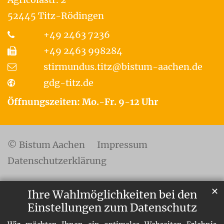
52445
Titz-Rödingen
+49 2463 7236
+49 2463 998284
stirmundus.titz@bistum-aachen.de
gdg-titz.de
Öffnungszeiten: Mo.-Fr. 9-12 Uhr
© Bistum Aachen
Impressum
Datenschutzerklärung
✕
Ihre Wahlmöglichkeiten bei den
Einstellungen zum Datenschutz