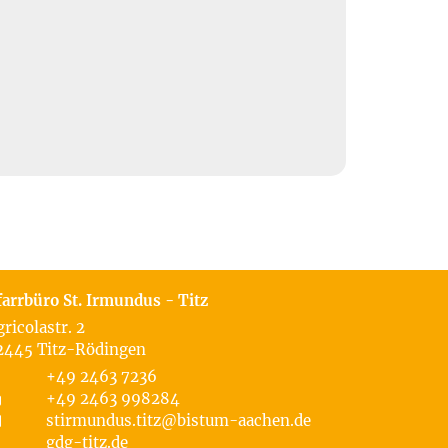
farrbüro St. Irmundus - Titz
gricolastr. 2
2445
Titz-Rödingen
+49 2463 7236
+49 2463 998284
stirmundus.titz@bistum-aachen.de
gdg-titz.de