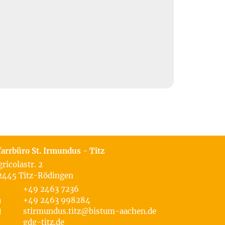
farrbüro St. Irmundus - Titz
gricolastr. 2
2445
Titz-Rödingen
+49 2463 7236
+49 2463 998284
stirmundus.titz@bistum-aachen.de
gdg-titz.de