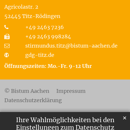
Agricolastr. 2
52445
Titz-Rödingen
+49 2463 7236
+49 2463 998284
stirmundus.titz@bistum-aachen.de
gdg-titz.de
Öffnungszeiten: Mo.-Fr. 9-12 Uhr
© Bistum Aachen
Impressum
Datenschutzerklärung
✕
Ihre Wahlmöglichkeiten bei den
Einstellungen zum Datenschutz