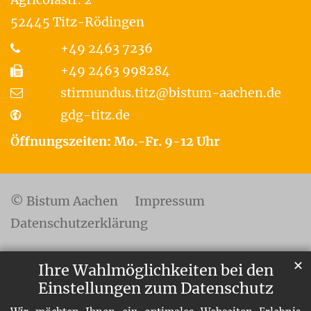
52445
Titz-Rödingen
+49 2463 7236
+49 2463 998284
stirmundus.titz@bistum-aachen.de
gdg-titz.de
Öffnungszeiten: Mo.-Fr. 9-12 Uhr
© Bistum Aachen
Impressum
Datenschutzerklärung
✕
Ihre Wahlmöglichkeiten bei den
Einstellungen zum Datenschutz