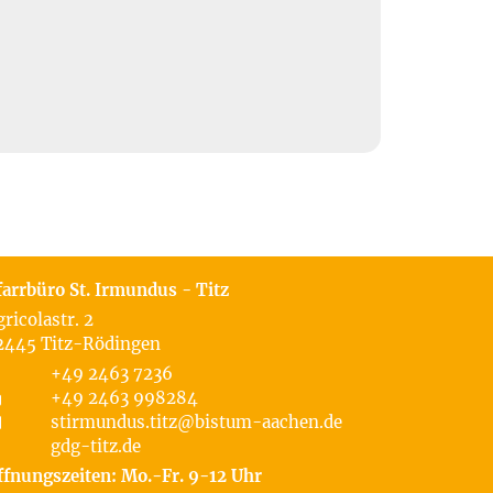
farrbüro St. Irmundus - Titz
gricolastr. 2
2445
Titz-Rödingen
+49 2463 7236
+49 2463 998284
stirmundus.titz@bistum-aachen.de
gdg-titz.de
ffnungszeiten: Mo.-Fr. 9-12 Uhr