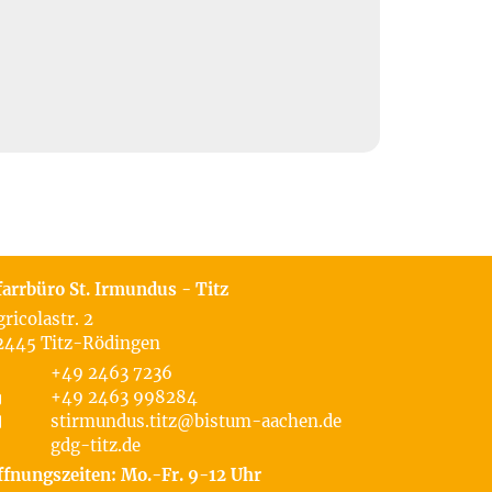
farrbüro St. Irmundus - Titz
gricolastr. 2
2445
Titz-Rödingen
+49 2463 7236
+49 2463 998284
stirmundus.titz@bistum-aachen.de
gdg-titz.de
ffnungszeiten: Mo.-Fr. 9-12 Uhr