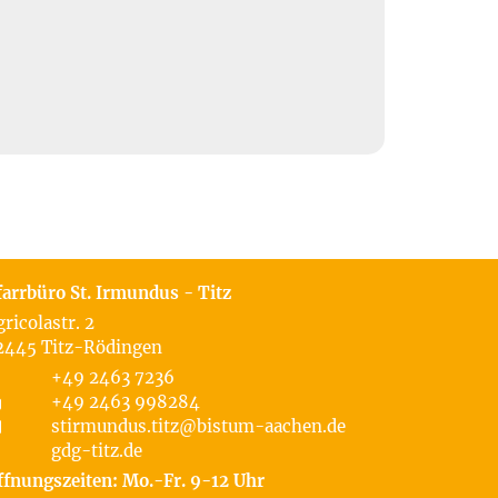
farrbüro St. Irmundus - Titz
gricolastr. 2
2445
Titz-Rödingen
+49 2463 7236
+49 2463 998284
stirmundus.titz@bistum-aachen.de
gdg-titz.de
ffnungszeiten: Mo.-Fr. 9-12 Uhr