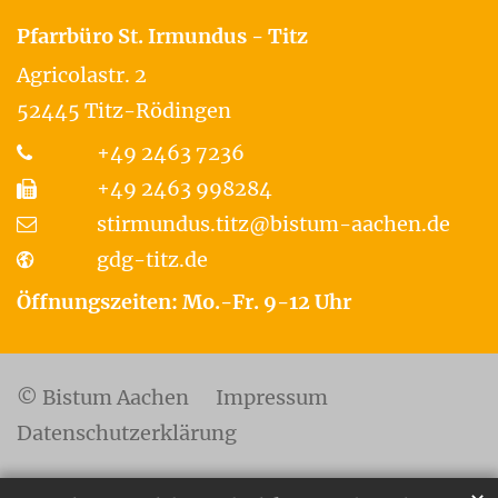
Pfarrbüro St. Irmundus - Titz
Agricolastr. 2
52445
Titz-Rödingen
+49 2463 7236
+49 2463 998284
stirmundus.titz@bistum-aachen.de
gdg-titz.de
Öffnungszeiten: Mo.-Fr. 9-12 Uhr
© Bistum Aachen
Impressum
Datenschutzerklärung