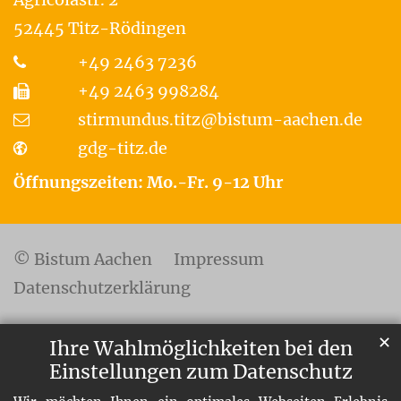
52445
Titz-Rödingen
+49 2463 7236
+49 2463 998284
stirmundus.titz@bistum-aachen.de
gdg-titz.de
Öffnungszeiten: Mo.-Fr. 9-12 Uhr
© Bistum Aachen
Impressum
Datenschutzerklärung
✕
Ihre Wahlmöglichkeiten bei den
Einstellungen zum Datenschutz