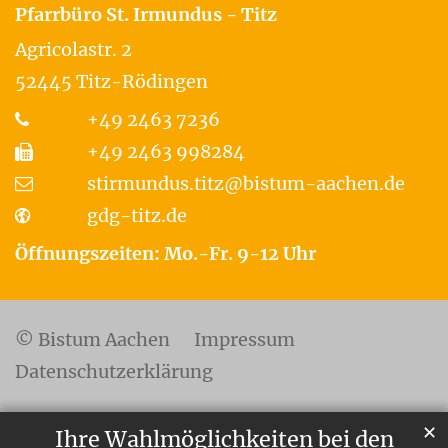
Pfarrbüro St. Irmundus - Titz
Agricolastr. 2
52445
Titz-Rödingen
+49 2463 7236
+49 2463 998284
stirmundus.titz@bistum-aachen.de
gdg-titz.de
Öffnungszeiten: Mo.-Fr. 9-12 Uhr
© Bistum Aachen
Impressum
Datenschutzerklärung
✕
Ihre Wahlmöglichkeiten bei den