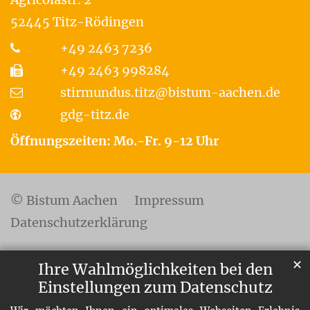
52445
Titz-Rödingen
+49 2463 7236
+49 2463 998284
stirmundus.titz@bistum-aachen.de
gdg-titz.de
Öffnungszeiten: Mo.-Fr. 9-12 Uhr
© Bistum Aachen
Impressum
Datenschutzerklärung
✕
Ihre Wahlmöglichkeiten bei den
Einstellungen zum Datenschutz