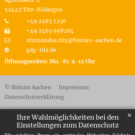
52445
Titz-Rödingen
+49 2463 7236
+49 2463 998284
stirmundus.titz@bistum-aachen.de
gdg-titz.de
Öffnungszeiten: Mo.-Fr. 9-12 Uhr
© Bistum Aachen
Impressum
Datenschutzerklärung
✕
Ihre Wahlmöglichkeiten bei den
Einstellungen zum Datenschutz