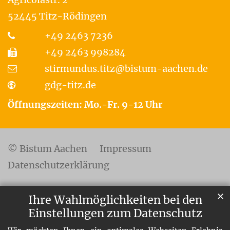
52445
Titz-Rödingen
+49 2463 7236
+49 2463 998284
stirmundus.titz@bistum-aachen.de
gdg-titz.de
Öffnungszeiten: Mo.-Fr. 9-12 Uhr
© Bistum Aachen
Impressum
Datenschutzerklärung
✕
Ihre Wahlmöglichkeiten bei den
Einstellungen zum Datenschutz